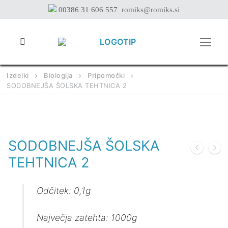
Preskoči
00386 31 606 557
romiks@romiks.si
na
vsebino
Izdelki
Biologija
Pripomočki
SODOBNEJŠA ŠOLSKA TEHTNICA 2
SODOBNEJŠA ŠOLSKA
TEHTNICA 2
Odčitek: 0,1g
Največja zatehta: 1000g