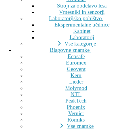
Stroji za obdelavo lesa
Vmesniki in senzorji
Laboratorijsko pohištvo
Eksperimentalne učilnice
Kabinet
Laboratorij
Vse kategorije
Blagovne znamke
Ecosafe
Euromex
Geovent
Kern
Lieder
Molymod
NTL
PeakTech
Phoenix
Vernier
Romiks
Vse znamke