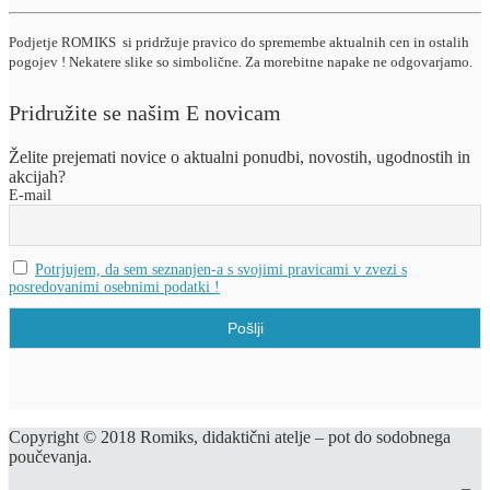
Podjetje ROMIKS si pridržuje pravico do spremembe aktualnih cen in ostalih
pogojev ! Nekatere slike so simbolične. Za morebitne napake ne odgovarjamo.
Pridružite se našim E novicam
Želite prejemati novice o aktualni ponudbi, novostih, ugodnostih in
akcijah?
E-mail
Potrjujem, da sem seznanjen-a s svojimi pravicami v zvezi s
posredovanimi osebnimi podatki !
Copyright © 2018 Romiks, didaktični atelje – pot do sodobnega
poučevanja.