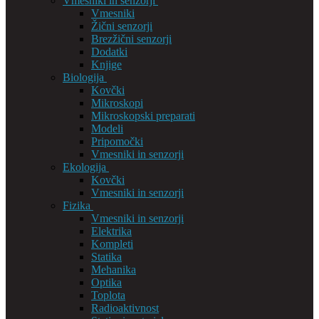
Vmesniki in senzorji
Vmesniki
Žični senzorji
Brezžični senzorji
Dodatki
Knjige
Biologija
Kovčki
Mikroskopi
Mikroskopski preparati
Modeli
Pripomočki
Vmesniki in senzorji
Ekologija
Kovčki
Vmesniki in senzorji
Fizika
Vmesniki in senzorji
Elektrika
Kompleti
Statika
Mehanika
Optika
Toplota
Radioaktivnost