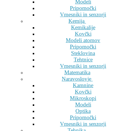
Modeli
Pripomočki
Vmesniki in senzorji
Kemija
Kemikalije
Kovčki
Modeli atomov
Pripomočki
Steklovina
Tehtnice
Vmesniki in senzorji
Matematika
Naravoslovje
Kamnine
Kovčki
Mikroskopi
Modeli
Optika
Pripomočki
Vmesniki in senzorji
Tehnika