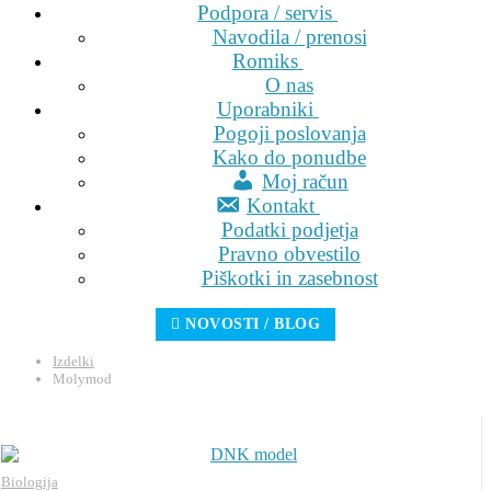
Podpora / servis
Navodila / prenosi
Romiks
O nas
Uporabniki
Pogoji poslovanja
Kako do ponudbe
Moj račun
Kontakt
Podatki podjetja
Pravno obvestilo
Piškotki in zasebnost
NOVOSTI / BLOG
Izdelki
Molymod
Biologija