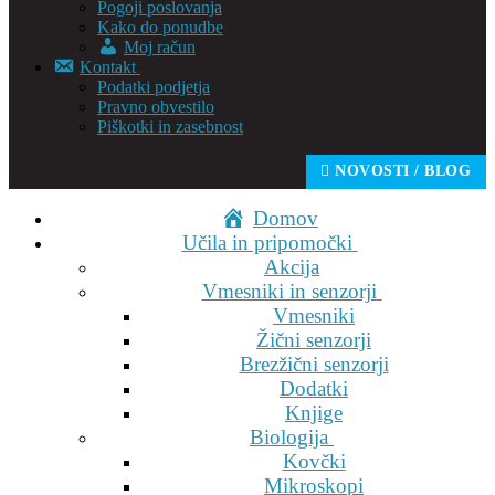
Pogoji poslovanja
Kako do ponudbe
Moj račun
Kontakt
Podatki podjetja
Pravno obvestilo
Piškotki in zasebnost
NOVOSTI / BLOG
Domov
Učila in pripomočki
Akcija
Vmesniki in senzorji
Vmesniki
Žični senzorji
Brezžični senzorji
Dodatki
Knjige
Biologija
Kovčki
Mikroskopi