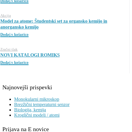
Dodaj v košarico
Akcija
Model za atome: Študentski set za organsko kemijo in
anorgansko kemijo
Dodaj v košarico
Zračni tlak
NOVI KATALOGI ROMIKS
Dodaj v košarico
Najnovejši prispevki
Monokularni mikroskop
Brezžični temperaturni senzor
Biologija, kemija
Kroglični modeli / atomi
Prijava na E novice