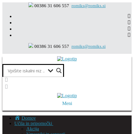
Preskoči
Meni
Zapri
00386 31 606 557
romiks@romiks.si
na
vsebino
00386 31 606 557
romiks@romiks.si
Meni
Domov
Učila in pripomočki
Akcija