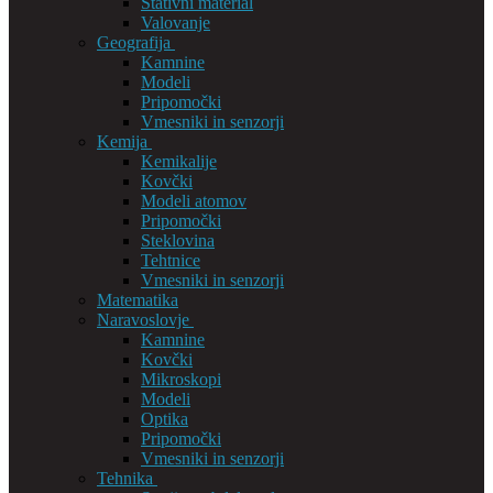
Stativni material
Valovanje
Geografija
Kamnine
Modeli
Pripomočki
Vmesniki in senzorji
Kemija
Kemikalije
Kovčki
Modeli atomov
Pripomočki
Steklovina
Tehtnice
Vmesniki in senzorji
Matematika
Naravoslovje
Kamnine
Kovčki
Mikroskopi
Modeli
Optika
Pripomočki
Vmesniki in senzorji
Tehnika