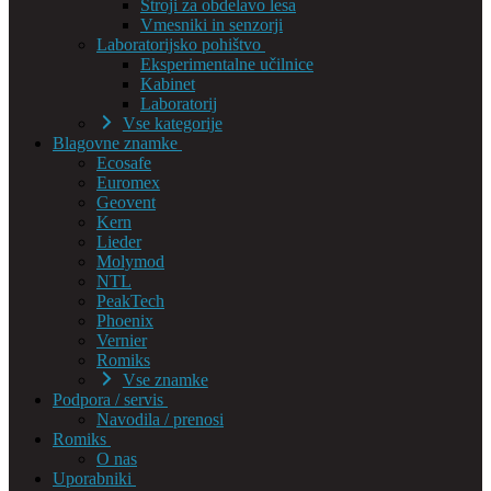
Stroji za obdelavo lesa
Vmesniki in senzorji
Laboratorijsko pohištvo
Eksperimentalne učilnice
Kabinet
Laboratorij
Vse kategorije
Blagovne znamke
Ecosafe
Euromex
Geovent
Kern
Lieder
Molymod
NTL
PeakTech
Phoenix
Vernier
Romiks
Vse znamke
Podpora / servis
Navodila / prenosi
Romiks
O nas
Uporabniki