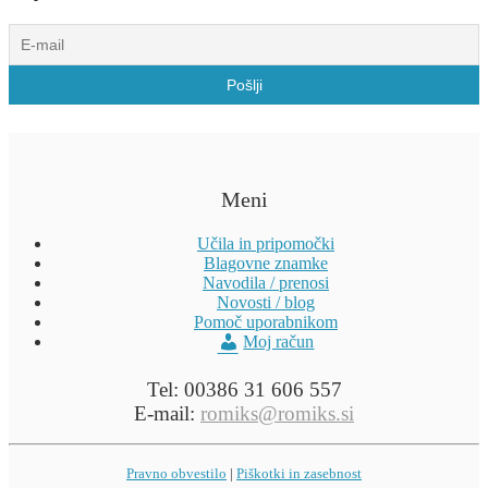
Meni
Učila in pripomočki
Blagovne znamke
Navodila / prenosi
Novosti / blog
Pomoč uporabnikom
Moj račun
Tel: 00386 31 606 557
E-mail:
romiks@romiks.si
Pravno obvestilo
|
Piškotki in zasebnost