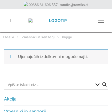
Preskoči
00386 31 606 557
romiks@romiks.si
na
vsebino
Izdelki
Vmesniki in senzorji
Knjige
Ujemajočih izdelkov ni mogoče najti.
Akcija
Vmesniki in senzorji