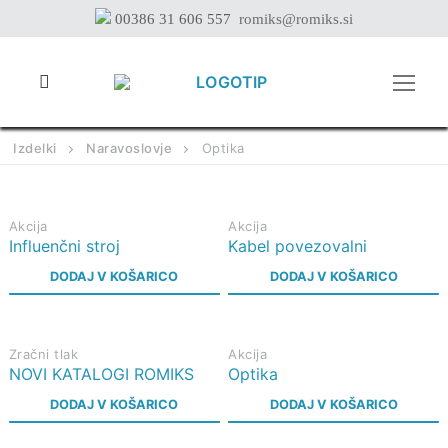
Preskoči
00386 31 606 557
romiks@romiks.si
na
vsebino
Izdelki
Naravoslovje
Optika
Akcija
Akcija
Influenčni stroj
Kabel povezovalni
DODAJ V KOŠARICO
DODAJ V KOŠARICO
Zračni tlak
Akcija
NOVI KATALOGI ROMIKS
Optika
DODAJ V KOŠARICO
DODAJ V KOŠARICO