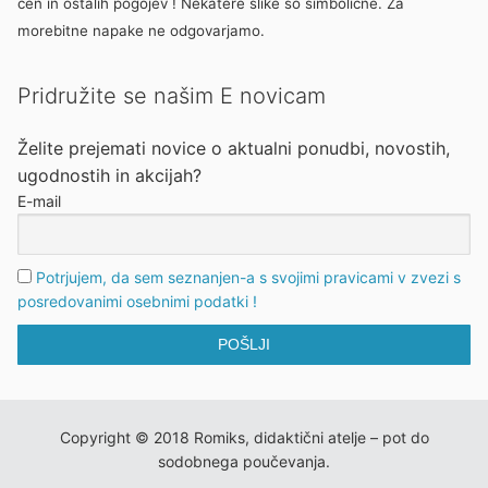
cen in ostalih pogojev ! Nekatere slike so simbolične. Za
morebitne napake ne odgovarjamo.
Pridružite se našim E novicam
Želite prejemati novice o aktualni ponudbi, novostih,
ugodnostih in akcijah?
E-mail
Potrjujem, da sem seznanjen-a s svojimi pravicami v zvezi s
posredovanimi osebnimi podatki !
Copyright © 2018 Romiks, didaktični atelje – pot do
sodobnega poučevanja.