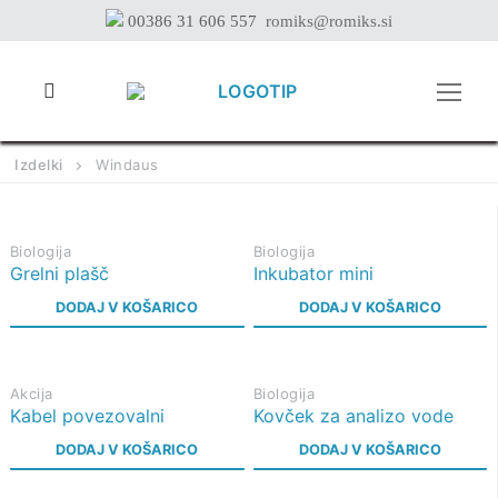
Preskoči
00386 31 606 557
romiks@romiks.si
na
vsebino
Izdelki
Windaus
Biologija
Biologija
Grelni plašč
Inkubator mini
DODAJ V KOŠARICO
DODAJ V KOŠARICO
Akcija
Biologija
Kabel povezovalni
Kovček za analizo vode
DODAJ V KOŠARICO
DODAJ V KOŠARICO